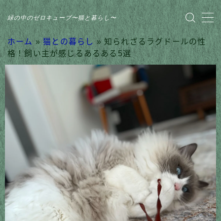
緑の中のゼロキューブ〜猫と暮らし〜
MENU
ホーム
»
猫との暮らし
»
知られざるラグドールの性
格！飼い主が感じるあるある5選
HOME
おすすめ商品
家のこと
日記
猫との暮らし