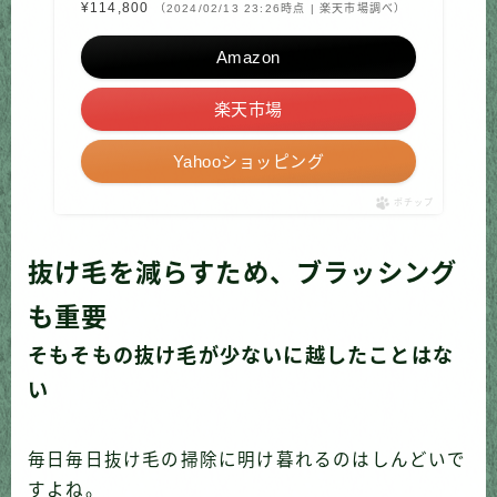
¥114,800
（2024/02/13 23:26時点 | 楽天市場調べ）
Amazon
楽天市場
Yahooショッピング
ポチップ
抜け毛を減らすため、ブラッシング
も重要
そもそもの抜け毛が少ないに越したことはな
い
毎日毎日抜け毛の掃除に明け暮れるのはしんどいで
すよね。