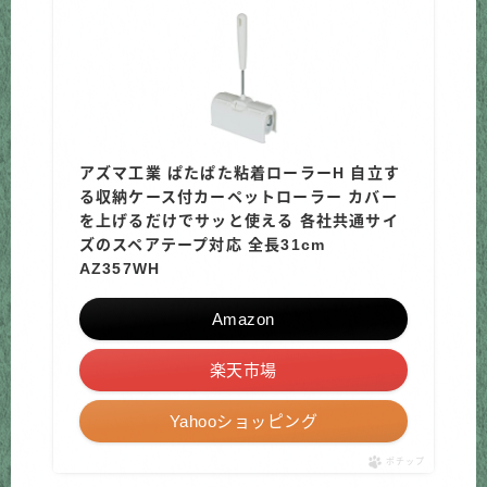
アズマ工業 ぱたぱた粘着ローラーH 自立す
る収納ケース付カーペットローラー カバー
を上げるだけでサッと使える 各社共通サイ
ズのスペアテープ対応 全長31cm
AZ357WH
Amazon
楽天市場
Yahooショッピング
ポチップ