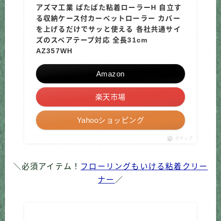
アズマ工業 ぱたぱた粘着ローラーH 自立す
る収納ケース付カーペットローラー カバー
を上げるだけでサッと使える 各社共通サイ
ズのスペアテープ対応 全長31cm
AZ357WH
Amazon
楽天市場
Yahooショッピング
ポチップ
＼必須アイテム！
フローリングもいける粘着クリー
ナー
／