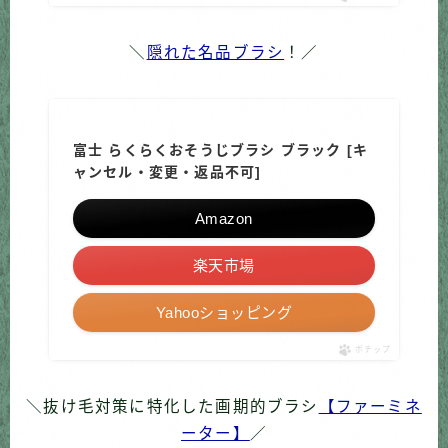
＼
隠れた名品ブラシ
！／
富士 らくらくおそうじブラシ ブラック [キ
ャンセル・変更・返品不可]
Amazon
楽天市場
Yahooショッピング
ポチップ
＼抜け毛対策に特化した画期的ブラシ
【ファーミネ
ーター】
／