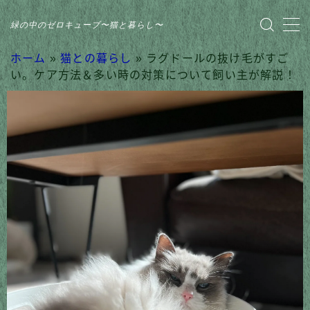
緑の中のゼロキューブ〜猫と暮らし〜
MENU
ホーム
»
猫との暮らし
»
ラグドールの抜け毛がすご
い。ケア方法＆多い時の対策について飼い主が解説！
HOME
おすすめ商品
家のこと
日記
猫との暮らし