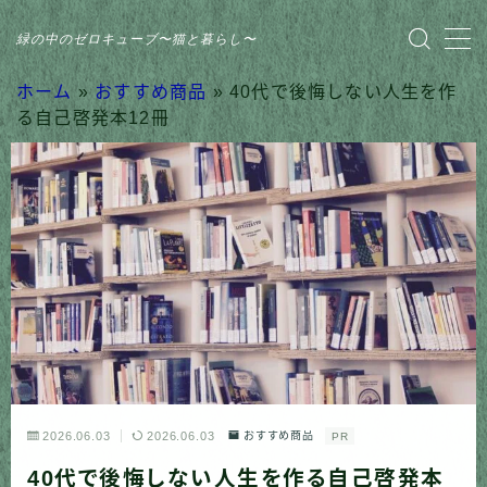
緑の中のゼロキューブ〜猫と暮らし〜
MENU
ホーム
»
おすすめ商品
»
40代で後悔しない人生を作
る自己啓発本12冊
HOME
おすすめ商品
家のこと
日記
猫との暮らし
2026.06.03
2026.06.03
おすすめ商品
PR
40代で後悔しない人生を作る自己啓発本