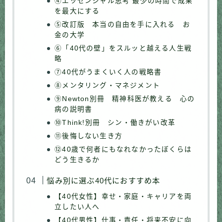
④エッセンシャル思考 最少の時間で成果
を最大にする
⑤改訂版 本当の自由を手に入れる お
金の大学
⑥「40代の壁」をスルッと越える人生戦
略
⑦40代がうまくいく人の戦略書
⑧メンタリング・マネジメント
⑨Newton別冊 精神科医が教える 心の
病の説明書
⑩Think!別冊 シン・働きがい改革
⑪後悔しない生き方
⑫40歳で何者にもなれなかったぼくらは
どう生きるか
悩み別に選ぶ40代におすすめ本
【40代女性】幸せ・家庭・キャリアを両
立したい人へ
【40代男性】仕事・責任・将来不安に向