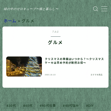
緑の中のゼロキューブ〜猫と暮らし〜
MENU
ホーム
»
グルメ
TAG
HOME
グルメ
おすすめ商品
クリスマスの準備はいつから？〜クリスマス
家のこと
ケーキは早め予約が断然お得〜
日記
2023.10.22
おすすめ商品
猫との暮らし
30代
40代
40代仕事
40代悩み
DIY