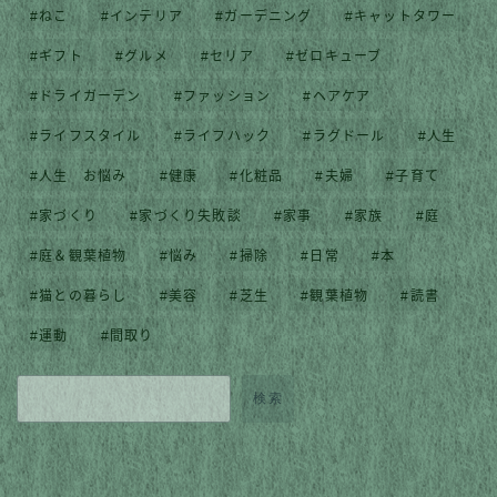
ねこ
インテリア
ガーデニング
キャットタワー
ギフト
グルメ
セリア
ゼロキューブ
ドライガーデン
ファッション
ヘアケア
ライフスタイル
ライフハック
ラグドール
人生
人生 お悩み
健康
化粧品
夫婦
子育て
家づくり
家づくり失敗談
家事
家族
庭
庭＆観葉植物
悩み
掃除
日常
本
猫との暮らし
美容
芝生
観葉植物
読書
運動
間取り
検索