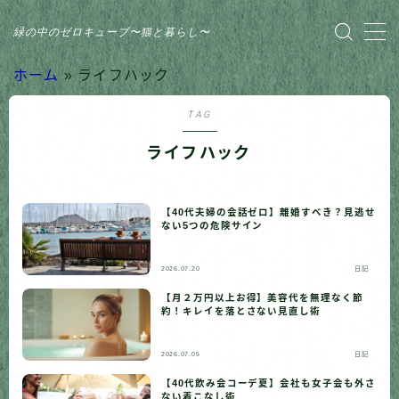
緑の中のゼロキューブ〜猫と暮らし〜
MENU
ホーム
»
ライフハック
TAG
HOME
ライフハック
おすすめ商品
【40代夫婦の会話ゼロ】離婚すべき？見逃せ
家のこと
ない5つの危険サイン
日記
2026.07.20
日記
【月２万円以上お得】美容代を無理なく節
約！キレイを落とさない見直し術
猫との暮らし
2026.07.05
日記
【40代飲み会コーデ夏】会社も女子会も外さ
ない着こなし術