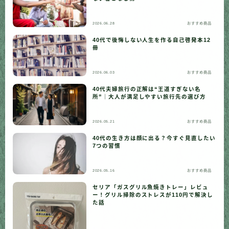
2026.06.28
おすすめ商品
40代で後悔しない人生を作る自己啓発本12
冊
2026.06.03
おすすめ商品
40代夫婦旅行の正解は“王道すぎない名
所”｜大人が満足しやすい旅行先の選び方
2026.05.21
おすすめ商品
40代の生き方は顔に出る？今すぐ見直したい
7つの習慣
2026.05.16
おすすめ商品
セリア「ガスグリル魚焼きトレー」レビュ
ー！グリル掃除のストレスが110円で解決し
た話