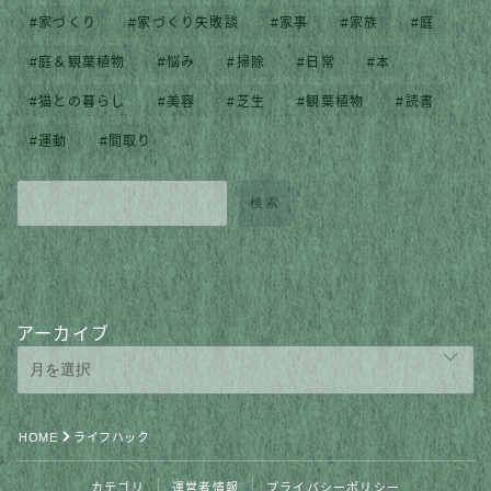
家づくり
家づくり失敗談
家事
家族
庭
庭＆観葉植物
悩み
掃除
日常
本
猫との暮らし
美容
芝生
観葉植物
読書
運動
間取り
検索
アーカイブ
Follow Me
HOME
ライフハック
カテゴリ
運営者情報
プライバシーポリシー