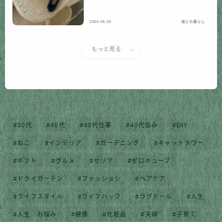
2026.04.26
猫との暮らし
もっと見る
30代
40代
40代仕事
40代悩み
DIY
ねこ
インテリア
ガーデニング
キャットタワー
ギフト
グルメ
セリア
ゼロキューブ
ドライガーデン
ファッション
ヘアケア
ライフスタイル
ライフハック
ラグドール
人生
人生 お悩み
健康
化粧品
夫婦
子育て