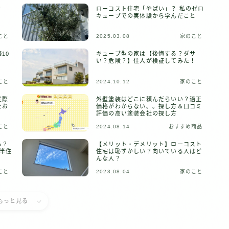
？
ローコスト住宅「やばい」？ 私のゼロ
キューブでの実体験から学んだこと
こと
2025.03.08
家のこと
10
キューブ型の家は【後悔する？ダサ
い？危険？】住人が検証してみた！
こと
2024.10.12
家のこと
実際
外壁塗装はどこに頼んだらいい？適正
をお
価格がわからない。。探し方＆口コミ
評価の高い塗装会社の探し方
こと
2024.08.14
おすすめ商品
る？
【メリット・デメリット】ローコスト
半住
住宅は恥ずかしい？向いている人はど
んな人？
こと
2023.08.04
家のこと
もっと見る