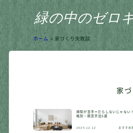
緑の中のゼロ
ホーム
»
家づくり失敗談
家づ
掃除が苦手＝だらしないじゃない
格別・脱苦手法5選
2025.12.12
おすすめ