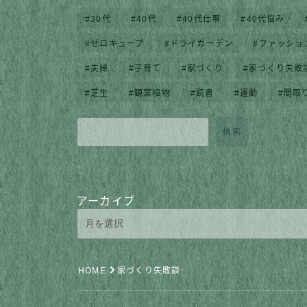
30代
40代
40代仕事
40代悩み
ゼロキューブ
ドライガーデン
ファッショ
夫婦
子育て
家づくり
家づくり失敗
芝生
観葉植物
読書
運動
間取
検索
アーカイブ
HOME
家づくり失敗談