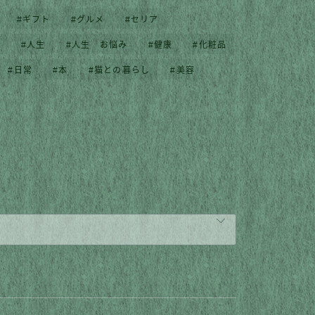
ギフト
グルメ
セリア
ル
人生
人生 お悩み
健康
化粧品
日常
本
猫との暮らし
美容