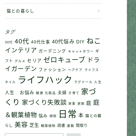
猫との暮らし
タグ
ねこ
40代
40代悩み
DIY
40代仕事
30代
インテリア
ガーデニング
ギ
キャットタワー
ゼロキューブ
ドラ
セリア
フト
グルメ
イガーデン
ファッション
ヘアケア
ライフス
ライフハック
タイル
ラグドール
人生
家づ
人生 お悩み
夫婦
健康
化粧品
子育て
くり
家づくり失敗談
庭
庭
家事
家族
日常
＆観葉植物
本
悩み
猫との暮
掃除
美容
芝生
らし
読書
間取り
観葉植物
運動