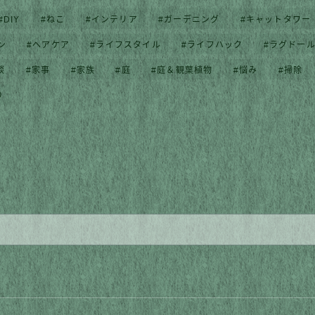
DIY
ねこ
インテリア
ガーデニング
キャットタワー
ン
ヘアケア
ライフスタイル
ライフハック
ラグドー
談
家事
家族
庭
庭＆観葉植物
悩み
掃除
り