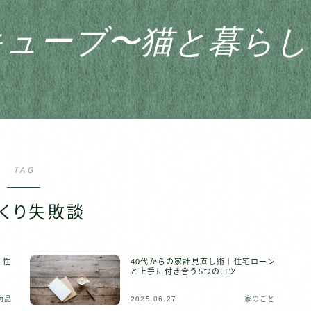
キューブ〜猫と暮らし
HOME
TAG
おすすめ商品
くり失敗談
家のこと
日記
！性
40代からの家計見直し術｜住宅ローン
と上手に付き合う5つのコツ
商品
2025.06.27
家のこと
猫との暮らし