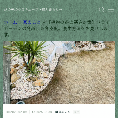
緑の中のゼロキューブ〜猫と暮らし〜
MENU
ホーム
»
家のこと
»
【植物の冬の寒さ対策】ドライ
ガーデンの冬越し＆冬支度。養生方法をお見せしま
す。
HOME
おすすめ商品
家のこと
日記
猫との暮らし
2023.02.09
2025.03.30
家のこと
PR