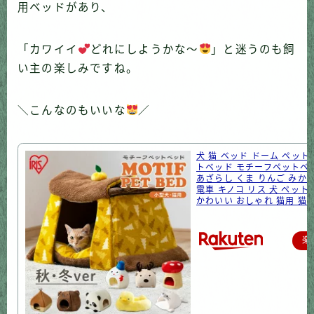
用ベッドがあり、
「カワイイ
どれにしようかな〜
」と迷うのも飼
い主の楽しみですね。
＼こんなのもいいな
／
犬 猫 ベッド ドーム ペット
トベッド モチーフペットベッ
あざらし くま りんご みか
電車 キノコ リス 犬 ペット
かわいい おしゃれ 猫用 猫
楽