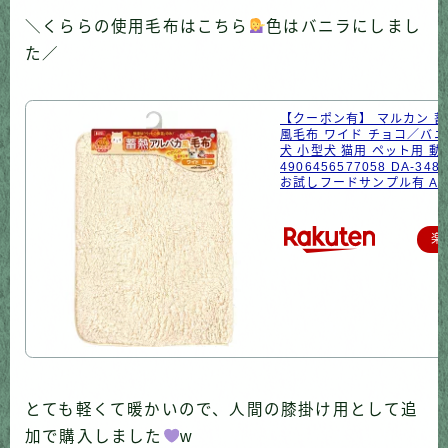
＼くららの使用毛布はこちら
色はバニラにしまし
た／
【クーポン有】 マルカン 
風毛布 ワイド チョコ／バニ
犬 小型犬 猫用 ペット用 動
4906456577058 DA-3
お試しフードサンプル有 AL
楽
とても軽くて暖かいので、人間の膝掛け用として追
加で購入しました
w