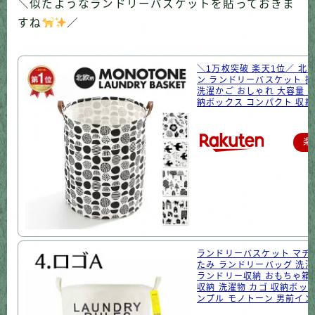
＼似たようなランドリーバスケットを貼っておきま
すね
／
＼1万枚突破 楽天1位／ 北
ン ランドリーバスケット 
洗濯かご おしゃれ 大容量 
納ボックス コンパクト 収納 
楽
ランドリーバスケット マチ
たみ ランドリーバッグ 洗濯
ランドリー収納 おもちゃ箱
収納 洗濯物 カゴ 収納ボック
ンプル モノトーン 男前イ