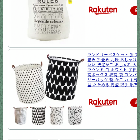
楽
ランドリーバスケット 折り
畳み 折畳み 北欧 おしゃれ 
いい 洗濯かご おしゃれ 大
ラウンド 白 ホワイト 子供
納ボックス 収納 袋 コンパ
リーバッグ 籠 かご カゴ 軽
型 たためる 筒型 取手 帆布
楽