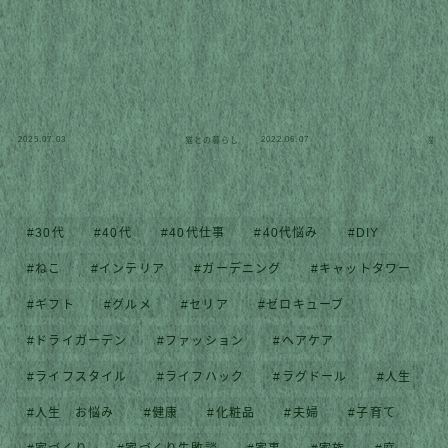
2025.07.03
2022.06.07
猫との暮らし
猫と
30代
40代
40代仕事
40代悩み
DIY
ねこ
インテリア
ガーデニング
キャットタワー
ギフト
グルメ
セリア
ゼロキューブ
ドライガーデン
ファッション
ヘアケア
ライフスタイル
ライフハック
ラグドール
人生
人生 お悩み
健康
化粧品
夫婦
子育て