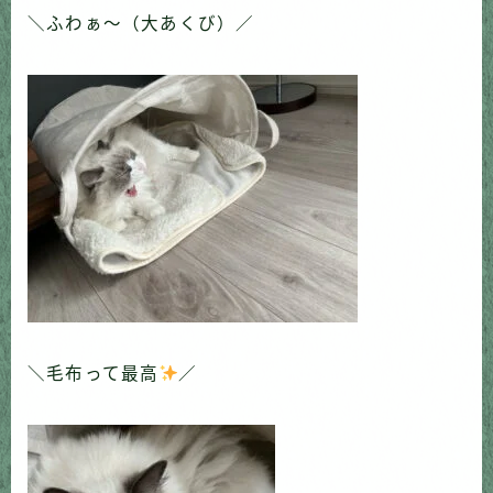
＼ふわぁ〜（大あくび）／
＼毛布って最高
／