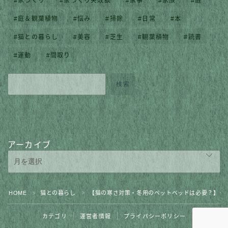
家づくり
家づくり失敗談
家事
家族
庭
庭＆観葉植物
悩み
掃除
日常
本
猫との暮らし
美容
芝生
観葉植物
読書
運動
間取り
検索
アーカイブ
Follow Me
HOME
猫との暮らし
【猫の寒さ対策・冬用のペットベッドは必要？】く
＞
＞
カテゴリ
運営者情報
プライバシーポリシー