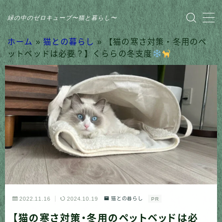
緑の中のゼロキューブ〜猫と暮らし〜
MENU
ホーム
»
猫との暮らし
»
【猫の寒さ対策・冬用のペ
ットベッドは必要？】くららの冬支度
HOME
おすすめ商品
家のこと
日記
猫との暮らし
2022.11.16
2024.10.19
猫との暮らし
PR
【猫の寒さ対策・冬用のペットベッドは必