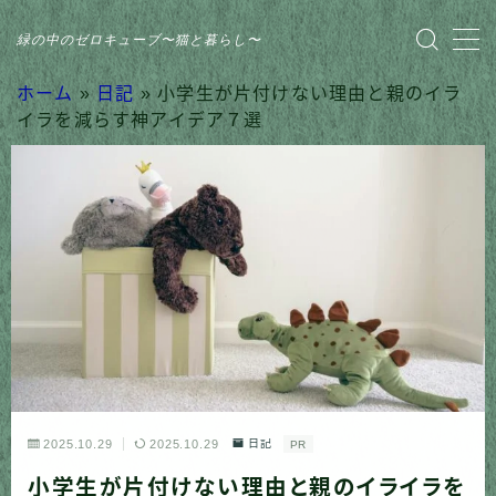
緑の中のゼロキューブ〜猫と暮らし〜
MENU
ホーム
»
日記
»
小学生が片付けない理由と親のイラ
イラを減らす神アイデア７選
HOME
おすすめ商品
家のこと
日記
猫との暮らし
2025.10.29
2025.10.29
日記
PR
小学生が片付けない理由と親のイライラを