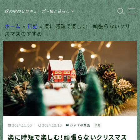
緑の中のゼロキューブ〜猫と暮らし〜
MENU
ホーム
»
日記
»
楽に時短で楽しむ！頑張らないクリ
スマスのすすめ
HOME
おすすめ商品
家のこと
日記
猫との暮らし
2024.11.30
2024.12.10
おすすめ商品
PR
楽に時短で楽しむ！頑張らないクリスマス