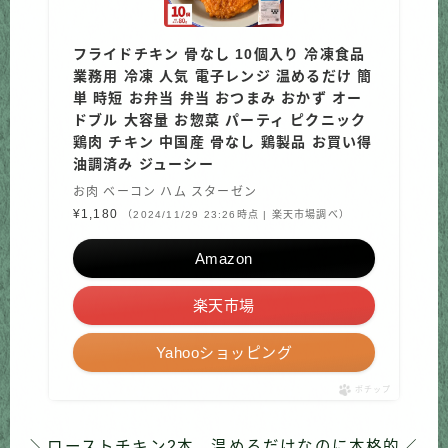
フライドチキン 骨なし 10個入り 冷凍食品
業務用 冷凍 人気 電子レンジ 温めるだけ 簡
単 時短 お弁当 弁当 おつまみ おかず オー
ドブル 大容量 お惣菜 パーティ ピクニック
鶏肉 チキン 中国産 骨なし 鶏製品 お買い得
油調済み ジューシー
お肉 ベーコン ハム スターゼン
¥1,180
（2024/11/29 23:26時点 | 楽天市場調べ）
Amazon
楽天市場
Yahooショッピング
ポチップ
＼ローストチキン2本。温めるだけなのに本格的／