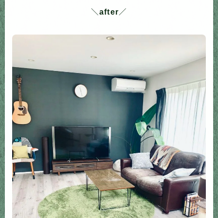
＼
after
／