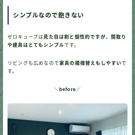
シンプルなので飽きない
ゼロキューブは
見た目は割と個性的ですが、間取り
や建具はとてもシンプル
です。
リビングも広めなので
家具の模様替えもしやすい
で
す。
＼
before
／