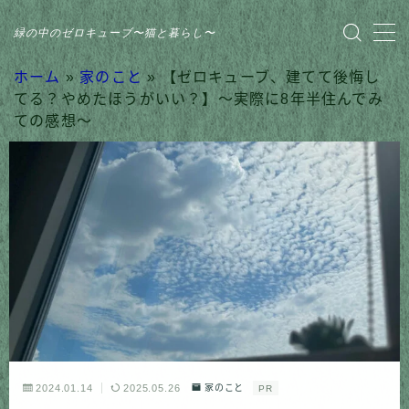
緑の中のゼロキューブ〜猫と暮らし〜
MENU
ホーム
»
家のこと
»
【ゼロキューブ、建てて後悔し
てる？やめたほうがいい？】〜実際に8年半住んでみ
ての感想〜
HOME
おすすめ商品
家のこと
日記
猫との暮らし
2024.01.14
2025.05.26
家のこと
PR