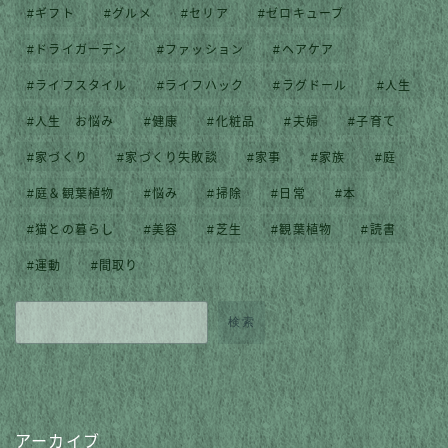
ギフト
グルメ
セリア
ゼロキューブ
ドライガーデン
ファッション
ヘアケア
ライフスタイル
ライフハック
ラグドール
人生
人生 お悩み
健康
化粧品
夫婦
子育て
家づくり
家づくり失敗談
家事
家族
庭
庭＆観葉植物
悩み
掃除
日常
本
猫との暮らし
美容
芝生
観葉植物
読書
運動
間取り
検索
アーカイブ