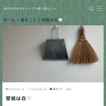
緑の中のゼロキューブ〜猫と暮らし〜
MENU
ホーム
»
家のこと
»
壁紙は白
HOME
おすすめ商品
家のこと
日記
猫との暮らし
2022.05.19
2023.02.26
家のこと
PR
壁紙は白