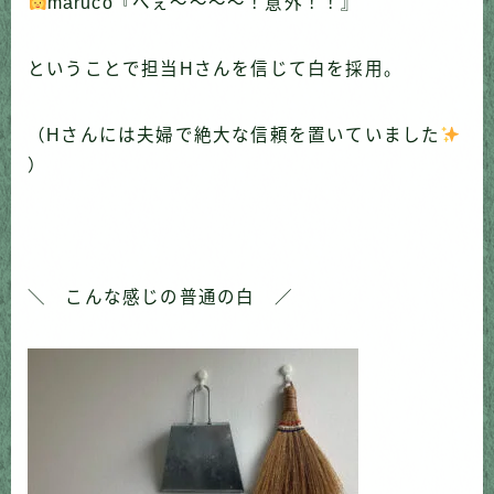
maruco『へぇ〜〜〜〜！意外！！』
ということで担当Hさんを信じて白を採用。
（Hさんには夫婦で絶大な信頼を置いていました
）
＼ こんな感じの普通の白 ／