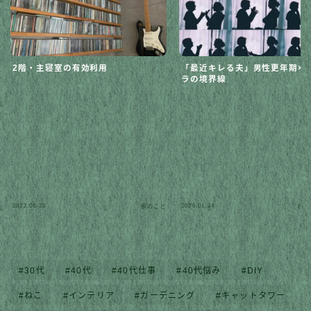
2階・主寝室の有効利用
「最近キレる夫」男性更年期×
ラの境界線
2022.06.23
2026.01.24
家のこと
おす
30代
40代
40代仕事
40代悩み
DIY
ねこ
インテリア
ガーデニング
キャットタワー