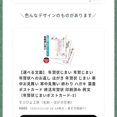
ポチップ
＼色んなデザインのものがあります／
【選べる文面】 年賀状じまい 年賀じまい
年賀状へのお返し はがき 年賀状 じまい 寒
中お見舞い 寒中見舞い 終わり ハガキ 葉書
ポストカード 終活年賀状 印刷済み 例文
〔年賀状じまいポストカード-2〕
すぷぴよ工房（名刺・はがき印刷）
¥880
（2024/11/30 18:18時点 | 楽天市場調べ）