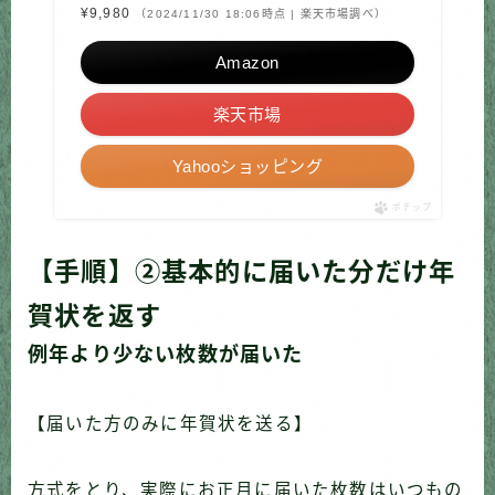
¥9,980
（2024/11/30 18:06時点 | 楽天市場調べ）
Amazon
楽天市場
Yahooショッピング
ポチップ
【手順】②基本的に届いた分だけ年
賀状を返す
例年より少ない枚数が届いた
【届いた方のみに年賀状を送る】
方式をとり、実際にお正月に届いた枚数はいつもの