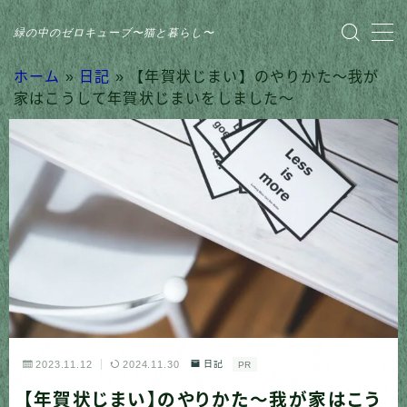
緑の中のゼロキューブ〜猫と暮らし〜
MENU
ホーム
»
日記
»
【年賀状じまい】のやりかた〜我が
家はこうして年賀状じまいをしました〜
HOME
おすすめ商品
家のこと
日記
猫との暮らし
2023.11.12
2024.11.30
日記
PR
【年賀状じまい】のやりかた〜我が家はこう