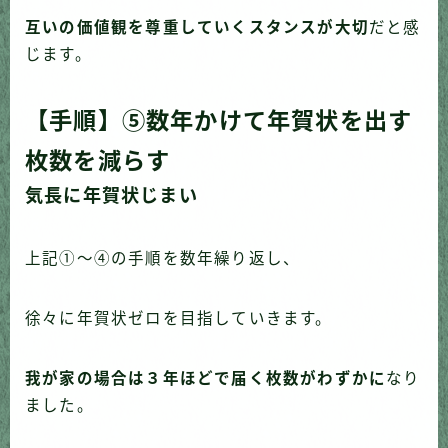
互いの価値観を尊重していくスタンスが大切
だと感
じます。
【手順】⑤数年かけて年賀状を出す
枚数を減らす
気長に年賀状じまい
上記①〜④の手順を数年繰り返し、
徐々に年賀状ゼロを目指していきます。
我が家の場合は３年ほどで届く枚数がわずかに
なり
ました。