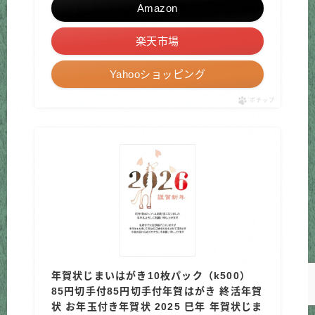
Amazon
楽天市場
Yahooショッピング
ポチップ
Follow Me
年賀状じまいはがき10枚パック（k500）
85円切手付85円切手付年賀はがき 終活年賀
状 お年玉付き年賀状 2025 巳年 年賀状じま