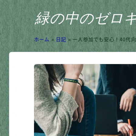
緑の中のゼロ
ホーム
»
日記
»
一人参加でも安心！40代