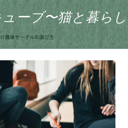
キューブ〜猫と暮らし
向け趣味サークルの選び方
HOME
おすすめ商品
家のこと
日記
猫との暮らし