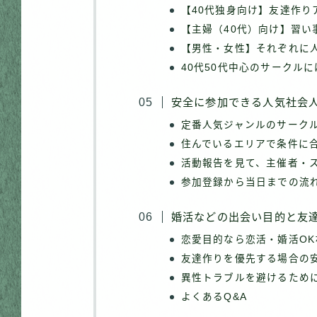
【40代独身向け】友達作り
【主婦（40代）向け】習い
【男性・女性】それぞれに
40代50代中心のサークル
安全に参加できる人気社会
定番人気ジャンルのサーク
住んでいるエリアで条件に
活動報告を見て、主催者・
参加登録から当日までの流
婚活などの出会い目的と友
恋愛目的なら恋活・婚活O
友達作りを優先する場合の
異性トラブルを避けるため
よくあるQ&A