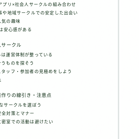
アプリ×社会人サークルの組み合わせ
事や地域サークルでの安定した出会い
人気の趣味
には安心感がある
人サークル
ルは運営体制が整っている
合うものを探そう
スタッフ・参加者の見極めをしよう
れ
達作りの線引き・注意点
Kなサークルを選ぼう
安全対策とマナー
に密室での活動は避けたい