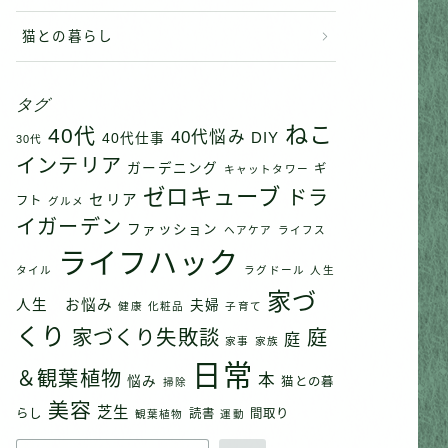
猫との暮らし
タグ
ねこ
40代
40代悩み
DIY
40代仕事
30代
インテリア
ガーデニング
ギ
キャットタワー
ゼロキューブ
ドラ
セリア
フト
グルメ
イガーデン
ファッション
ヘアケア
ライフス
ライフハック
タイル
ラグドール
人生
家づ
人生 お悩み
夫婦
健康
化粧品
子育て
くり
家づくり失敗談
庭
庭
家事
家族
日常
＆観葉植物
本
悩み
猫との暮
掃除
美容
芝生
らし
読書
間取り
観葉植物
運動