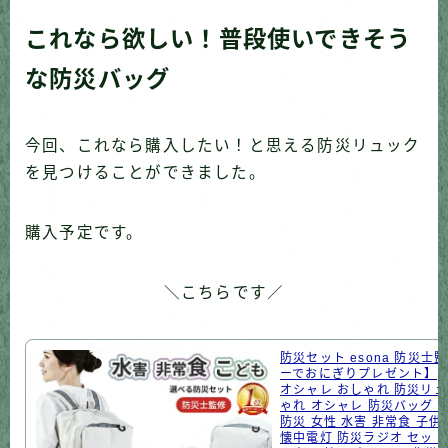
これなら欲しい！普段使いできそう
な防災バッグ
今回、これなら購入したい！と思える防災リュック
を見つけることができました。
購入予定です。
＼こちらです／
防災セット esona 防災士
ーでおにぎりプレゼント】|
オシャレ おしゃれ 防災リュ
ゃれ オシャレ 防災バッグ 
防災 女性 水害 非常食 子供
懐中電灯 防災ラジオ セット