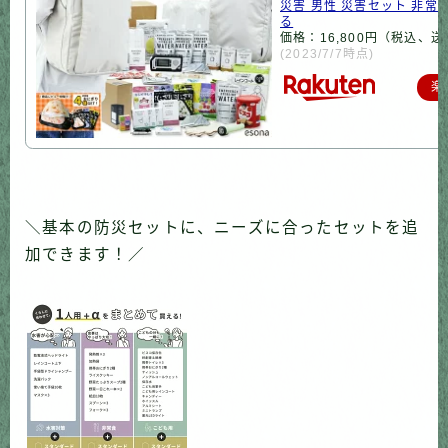
災害 男性 災害セット 非常
る
価格：16,800円（税込、送
(2023/7/7時点)
楽
＼基本の防災セットに、ニーズに合ったセットを追
加できます！／