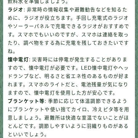
飲料水を準備しましょう。
ラジオ
: 非常時の情報収集や避難勧告などを知るた
めに、ラジオが役立ちます。手回し充電式のラジオ
やソーラーパネルで充電できるラジオがおすすめで
す。
スマホでもいいのですが、スマホは連絡を取っ
たり、調べ物をする為に充電を残しておきたいです
ね。
懐中電灯
: 災害時には停電が発生することがありま
すので、懐中電灯が必要です。LED懐中電灯やヘッ
ドランプなど、明るさと省エネ性のあるものが好ま
れます。
スマホのライトだと、電池残量が気になり
ますので、懐中電灯を使用した方が安心です。
ブランケット等
: 季節に応じて体温調節できるよう
にブランケットや使い捨てカイロ、冷えピタ等を用
意しましょう。避難所は快適な室温でないことがほ
とんどです。
調節しやすいように羽織りものがある
といいでしょう。