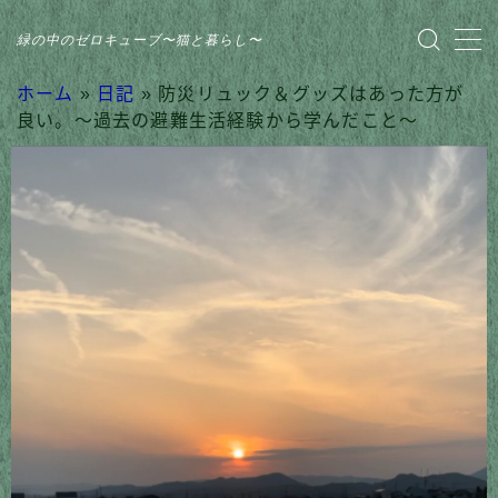
緑の中のゼロキューブ〜猫と暮らし〜
MENU
ホーム
»
日記
»
防災リュック＆グッズはあった方が
良い。〜過去の避難生活経験から学んだこと〜
HOME
おすすめ商品
家のこと
日記
猫との暮らし