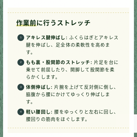
作業前
に行うストレッチ
アキレス腱伸ばし:
ふくらはぎとアキレス
腱を伸ばし、足全体の柔軟性を高めま
す。
もも裏・股関節のストレッチ:
片足を台に
乗せて前屈したり、開脚して股関節を柔
らかくします。
体側伸ばし:
片腕を上げて反対側に倒し、
Follow Me
脇腹から腰にかけてゆっくり伸ばしま
す。
軽い腰回し:
腰をゆっくりと左右に回し、
腰回りの筋肉をほぐします。