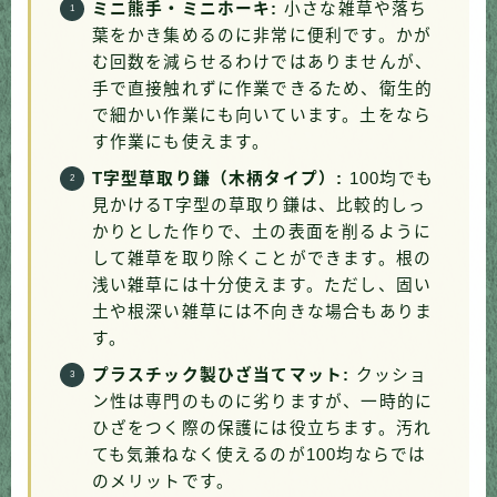
ミニ熊手・ミニホーキ:
小さな雑草や落ち
葉をかき集めるのに非常に便利です。かが
む回数を減らせるわけではありませんが、
手で直接触れずに作業できるため、衛生的
で細かい作業にも向いています。土をなら
す作業にも使えます。
T字型草取り鎌（木柄タイプ）:
100均でも
見かけるT字型の草取り鎌は、比較的しっ
かりとした作りで、土の表面を削るように
して雑草を取り除くことができます。根の
浅い雑草には十分使えます。ただし、固い
土や根深い雑草には不向きな場合もありま
す。
プラスチック製ひざ当てマット:
クッショ
ン性は専門のものに劣りますが、一時的に
ひざをつく際の保護には役立ちます。汚れ
ても気兼ねなく使えるのが100均ならでは
のメリットです。