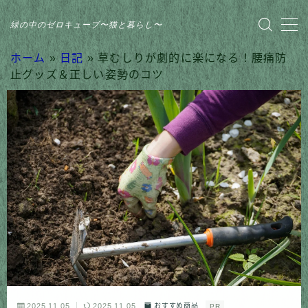
緑の中のゼロキューブ〜猫と暮らし〜
MENU
ホーム
»
日記
»
草むしりが劇的に楽になる！腰痛防
止グッズ＆正しい姿勢のコツ
HOME
おすすめ商品
家のこと
日記
猫との暮らし
2025.11.05
2025.11.05
おすすめ商品
PR