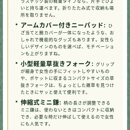
ラスチック製の軽量タイプなら、片手でひょ
いと持ち運べます。折りたたみ式で収納も場
所を取りません。
アームカバー付きニーパッド:
ひ
ざ当てと腕カバーが一体になったような、お
しゃれで機能的なグッズもあります。女性ら
しいデザインのものを選べば、モチベーショ
ンも上がりますね。
小型軽量草抜きフォーク:
グリップ
が細身で女性の手にフィットしやすいもの
や、ポケットに収まるコンパクトサイズの草
抜きフォークは、ちょっとした雑草を見つけ
たときにサッと使えて便利です。
伸縮式ミニ鎌:
柄の長さが調整できる
ミニ鎌は、使わないときはコンパクトに収納
でき、必要な時だけ伸ばして使えるので女性
にも人気です。