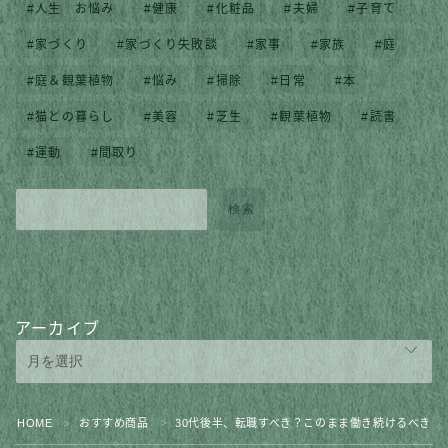
人生 お悩み
健康
化粧品
夫婦
子育て
家づくり
家づくり失敗談
家事
家族
庭
庭＆観葉植物
悩み
掃除
日常
本
猫との暮らし
美容
芝生
観葉植物
読書
運動
間取り
検索
アーカイブ
Follow Me
HOME
おすすめ商品
30代後半、転職すべき？このまま働き続けるべき？
＞
＞