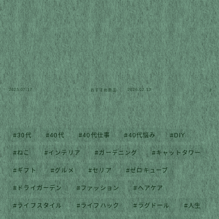
2025.07.17
2026.02.13
おすすめ商品
おす
30代
40代
40代仕事
40代悩み
DIY
ねこ
インテリア
ガーデニング
キャットタワー
ギフト
グルメ
セリア
ゼロキューブ
ドライガーデン
ファッション
ヘアケア
ライフスタイル
ライフハック
ラグドール
人生