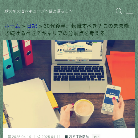
緑の中のゼロキューブ〜猫と暮らし〜
MENU
ホーム
»
日記
»
30代後半、転職すべき？このまま働
き続けるべき？キャリアの分岐点を考える
HOME
おすすめ商品
家のこと
日記
猫との暮らし
2025.04.10
2025.04.11
おすすめ商品
PR