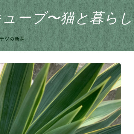
キューブ〜猫と暮らし
テツの新芽
HOME
おすすめ商品
家のこと
日記
猫との暮らし