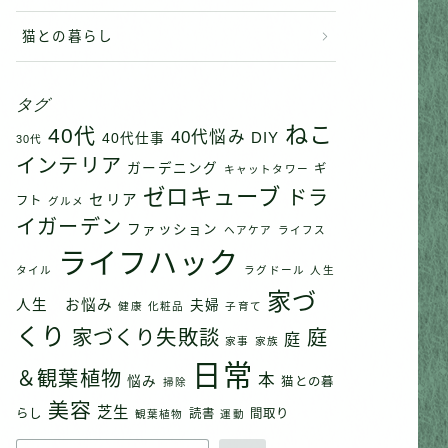
猫との暮らし
タグ
ねこ
40代
40代悩み
DIY
40代仕事
30代
インテリア
ガーデニング
ギ
キャットタワー
ゼロキューブ
ドラ
セリア
フト
グルメ
イガーデン
ファッション
ヘアケア
ライフス
ライフハック
タイル
ラグドール
人生
家づ
人生 お悩み
夫婦
健康
化粧品
子育て
くり
家づくり失敗談
庭
庭
家事
家族
日常
＆観葉植物
本
悩み
猫との暮
掃除
美容
芝生
らし
読書
間取り
観葉植物
運動