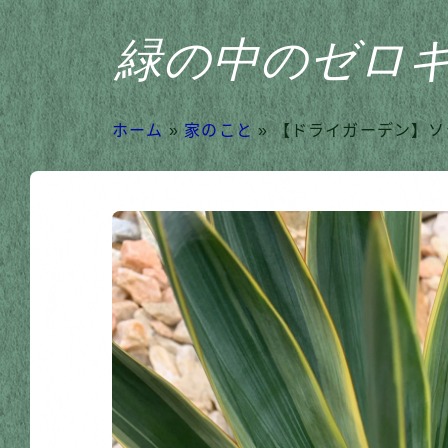
緑の中のゼロ
ホーム
»
家のこと
»
【ドライガーデン】ソ