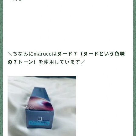
＼ちなみにmarucoは
ヌード７（ヌードという色味
の７トーン）
を使用しています／