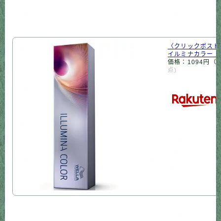
〈クリックポス
イルミナカラー ヌ
価格：1094円（
点)