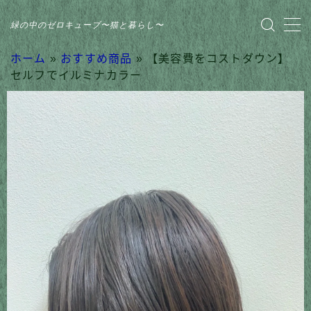
緑の中のゼロキューブ〜猫と暮らし〜
MENU
ホーム
»
おすすめ商品
»
【美容費をコストダウン】
セルフでイルミナカラー
HOME
おすすめ商品
家のこと
日記
猫との暮らし