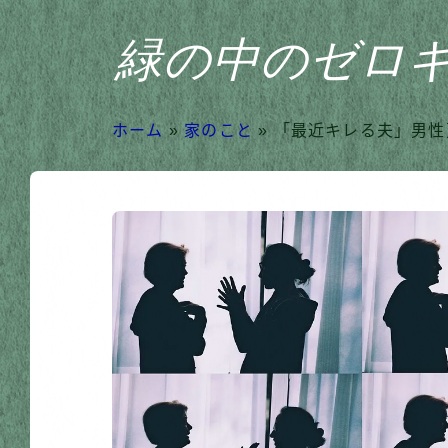
緑の中のゼロ
ホーム
»
家のこと
»
「最近キレる夫」男性