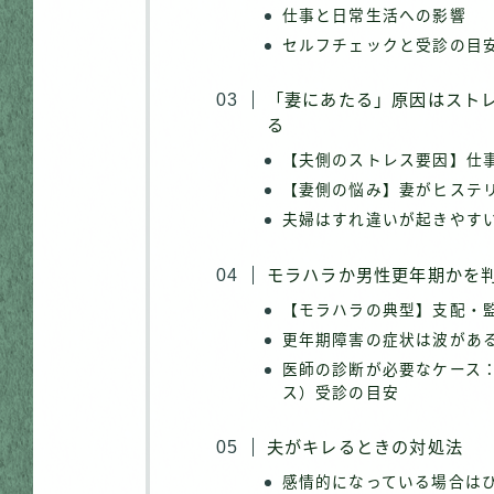
仕事と日常生活への影響
セルフチェックと受診の目
「妻にあたる」原因はスト
る
【夫側のストレス要因】仕
【妻側の悩み】妻がヒステ
夫婦はすれ違いが起きやす
モラハラか男性更年期かを
【モラハラの典型】支配・
更年期障害の症状は波があ
医師の診断が必要なケース
ス）受診の目安
夫がキレるときの対処法
感情的になっている場合は