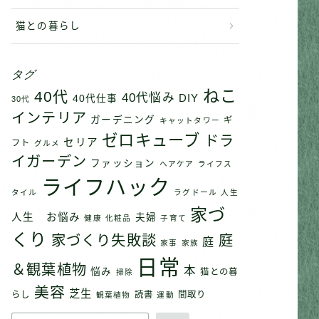
猫との暮らし
タグ
ねこ
40代
40代悩み
DIY
40代仕事
30代
インテリア
ガーデニング
ギ
キャットタワー
ゼロキューブ
ドラ
セリア
フト
グルメ
イガーデン
ファッション
ヘアケア
ライフス
ライフハック
タイル
ラグドール
人生
家づ
人生 お悩み
夫婦
健康
化粧品
子育て
くり
家づくり失敗談
庭
庭
家事
家族
日常
＆観葉植物
本
悩み
猫との暮
掃除
美容
芝生
らし
読書
間取り
観葉植物
運動