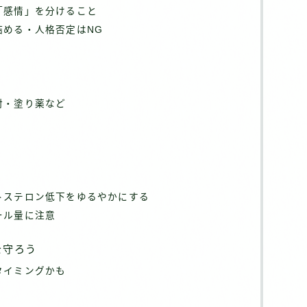
「感情」を分けること
詰める・人格否定はNG
射・塗り薬など
う
トステロン低下をゆるやかにする
ール量に注意
を守ろう
タイミングかも