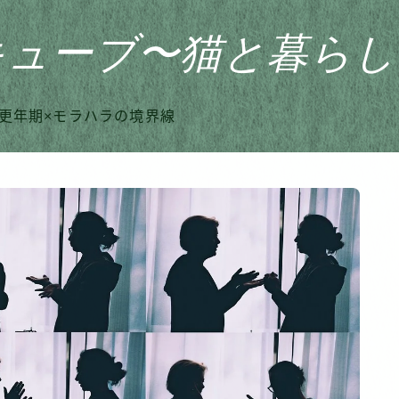
キューブ〜猫と暮らし
更年期×モラハラの境界線
HOME
おすすめ商品
家のこと
日記
猫との暮らし