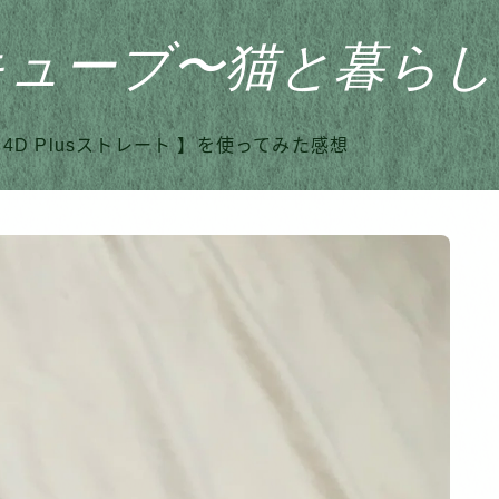
キューブ〜猫と暮らし
4D Plusストレート 】を使ってみた感想
HOME
おすすめ商品
家のこと
日記
猫との暮らし