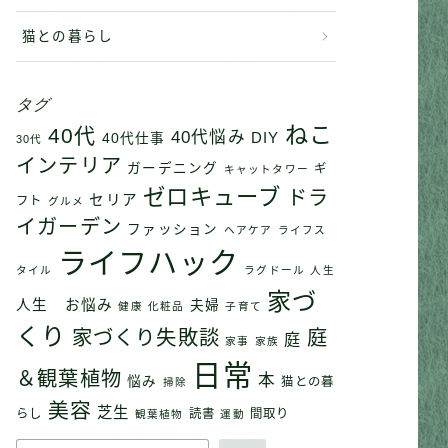
猫との暮らし
タグ
ねこ
40代
40代悩み
DIY
40代仕事
30代
インテリア
ガーデニング
ギ
キャットタワー
ゼロキューブ
ドラ
セリア
フト
グルメ
イガーデン
ファッション
ヘアケア
ライフス
ライフハック
タイル
ラグドール
人生
家づ
人生 お悩み
夫婦
健康
化粧品
子育て
くり
家づくり失敗談
庭
庭
家事
家族
日常
＆観葉植物
本
悩み
猫との暮
掃除
美容
芝生
らし
読書
間取り
観葉植物
運動