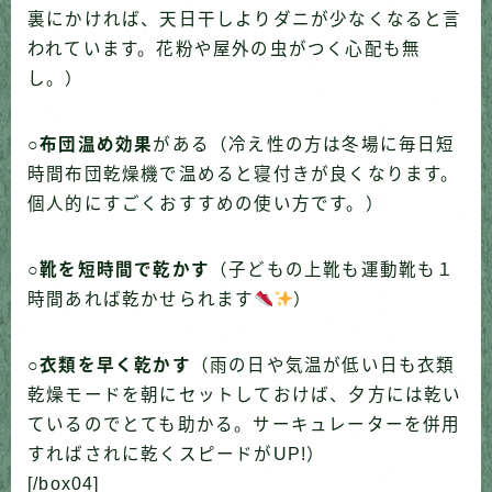
裏にかければ、天日干しよりダニが少なくなると言
われています。花粉や屋外の虫がつく心配も無
し。）
○
布団温め効果
がある（冷え性の方は冬場に毎日短
時間布団乾燥機で温めると寝付きが良くなります。
個人的にすごくおすすめの使い方です。）
○
靴を短時間で乾かす
（子どもの上靴も運動靴も１
時間あれば乾かせられます
）
○
衣類を早く乾かす
（雨の日や気温が低い日も衣類
乾燥モードを朝にセットしておけば、夕方には乾い
ているのでとても助かる。サーキュレーターを併用
すればされに乾くスピードがUP!）
[/box04]