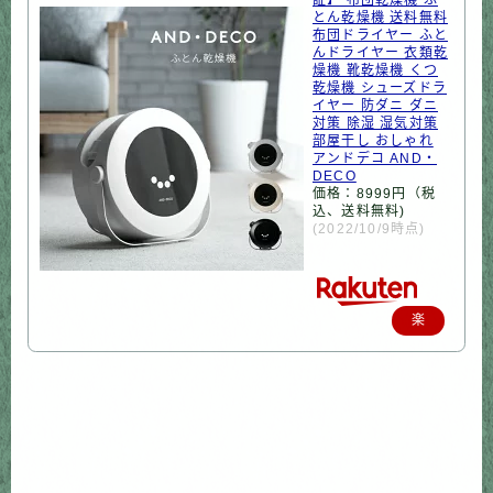
とん乾燥機 送料無料
布団ドライヤー ふと
んドライヤー 衣類乾
燥機 靴乾燥機 くつ
乾燥機 シューズドラ
イヤー 防ダニ ダニ
対策 除湿 湿気対策
部屋干し おしゃれ
アンドデコ AND・
DECO
価格：8999円（税
込、送料無料)
(2022/10/9時点)
楽
天
で
購
入