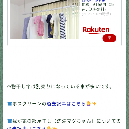
口技研 あす楽
価格：6198円（税
込、送料無料)
(2022/10/9時点)
楽
天
で
購
入
※物干し竿は別売りになっている事が多いです。
ホスクリーンの
過去記事はこちら
我が家の部屋干し（洗濯マグちゃん）についての
過去記事はこちら