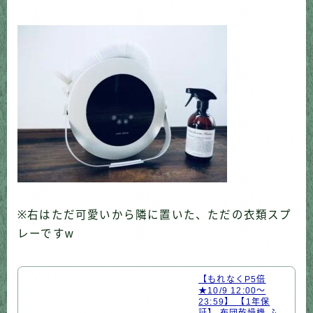
※右はただ可愛いから隣に置いた、ただの衣類スプ
レーですw
【もれなくP5倍
★10/9 12:00〜
23:59】 【1年保
証】 布団乾燥機 ふ