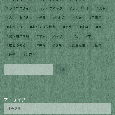
ライフスタイル
ライフハック
ラグドール
人生
人生 お悩み
健康
化粧品
夫婦
子育て
家づくり
家づくり失敗談
家事
家族
庭
庭＆観葉植物
悩み
掃除
日常
本
猫との暮らし
美容
芝生
観葉植物
読書
運動
間取り
検索
アーカイブ
Follow Me