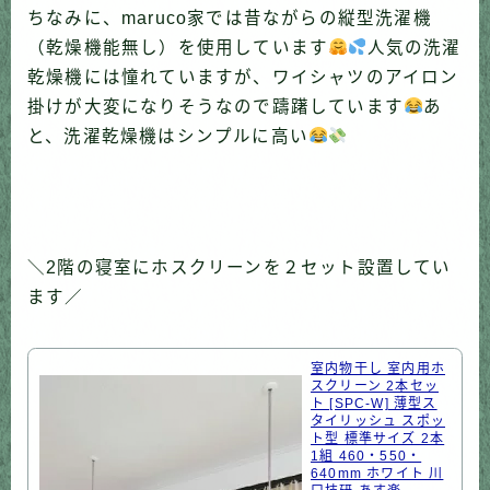
ちなみに、maruco家では昔ながらの縦型洗濯機
（乾燥機能無し）を使用しています
人気の洗濯
乾燥機には憧れていますが、ワイシャツのアイロン
掛けが大変になりそうなので躊躇しています
あ
と、洗濯乾燥機はシンプルに高い
＼2階の寝室にホスクリーンを２セット設置してい
ます／
室内物干し 室内用ホ
スクリーン 2本セッ
ト [SPC-W] 薄型ス
タイリッシュ スポッ
ト型 標準サイズ 2本
1組 460・550・
640mm ホワイト 川