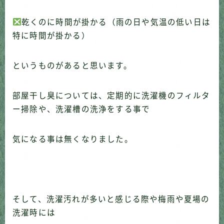
乾くのに時間が掛かる（雨の日や気温の低い日は
特に時間が掛かる）
というものがあると思います。
部屋干し臭については、定期的に
洗濯機のフィルタ
ー掃除
や、
洗濯槽の洗浄
をする事で
気になる事は無くなりました。
そして、
洗濯汚れが多いと感じる際
や
梅雨や夏場の
洗濯時
には