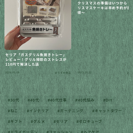
クリスマスの準備はいつから？
リスマスケーキは早め予約が断
得〜
セリア「ガスグリル魚焼きトレー」
レビュー！グリル掃除のストレスが
110円で解決した話
2026.05.08
2023.10.22
おすすめ商品
おす
30代
40代
40代仕事
40代悩み
DIY
ねこ
インテリア
ガーデニング
キャットタワー
ギフト
グルメ
セリア
ゼロキューブ
ドライガーデン
ファッション
ヘアケア