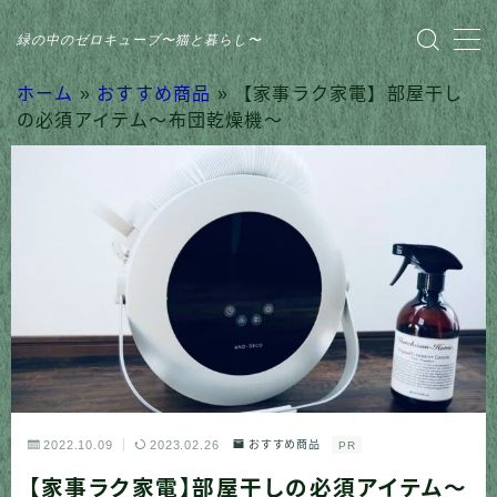
緑の中のゼロキューブ〜猫と暮らし〜
MENU
ホーム
»
おすすめ商品
»
【家事ラク家電】部屋干し
の必須アイテム〜布団乾燥機〜
HOME
おすすめ商品
家のこと
日記
猫との暮らし
2022.10.09
2023.02.26
おすすめ商品
PR
【家事ラク家電】部屋干しの必須アイテム〜