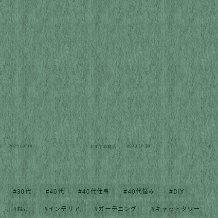
2025.03.14
2023.10.28
おすすめ商品
おす
30代
40代
40代仕事
40代悩み
DIY
ねこ
インテリア
ガーデニング
キャットタワー