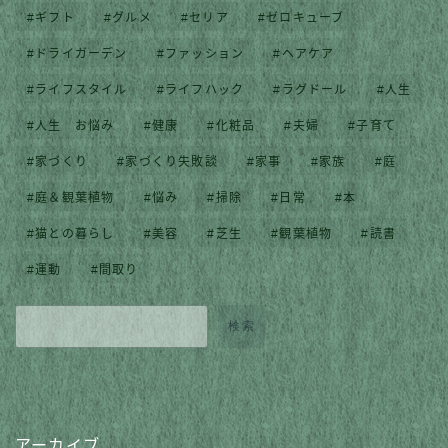
ギフト
グルメ
セリア
ゼロキューブ
ドライガーデン
ファッション
ヘアケア
ライフスタイル
ライフハック
ラグドール
人生
人生 お悩み
健康
化粧品
夫婦
子育て
家づくり
家づくり失敗談
家事
家族
庭
庭＆観葉植物
悩み
掃除
日常
本
猫との暮らし
美容
芝生
観葉植物
読書
運動
間取り
検索
アーカイブ