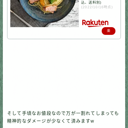
込、送料別)
(2022/10/16時点)
楽
天
で
購
入
そして手頃なお値段なので万が一割れてしまっても
精神的なダメージが少なくて済みますw