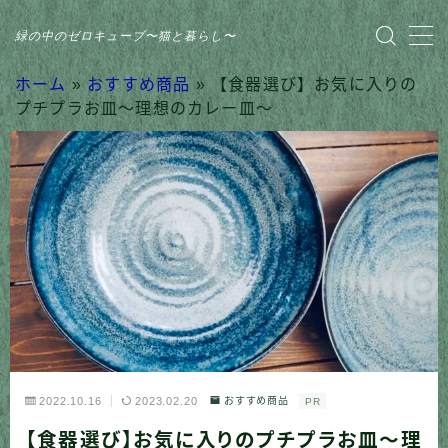
緑の中のゼロキューブ〜猫と暮らし〜
MENU
ホーム
»
おすすめ商品
»
【食器選び】お気に入りの
プチプラお皿〜理想のカレー皿〜
HOME
おすすめ商品
家のこと
日記
猫との暮らし
2022.10.16
2023.02.20
おすすめ商品
PR
【食器選び】お気に入りのプチプラお皿〜理