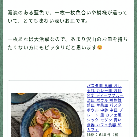
濃淡のある藍色で、一枚一枚色合いや模様が違って
いて、とても味わい深いお皿です。
一枚あれば大活躍なので、あまり沢山のお皿を持ち
たくない方にもピッタリだと思います
パスタ皿 食器 おし
ゃれ カレー皿 お皿
窯変 ディープブルー
深皿 ボウル 煮物鉢
盛皿 主菜皿 パスタ
ボウル 中鉢 中皿 プ
レート 皿 カフェ風
シック モダン 青い
食器 カフェ食器 和
カフェ
価格：640円（税