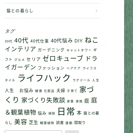
猫との暮らし
タグ
ねこ
40代
40代悩み
DIY
40代仕事
30代
インテリア
ガーデニング
ギ
キャットタワー
ゼロキューブ
ドラ
セリア
フト
グルメ
イガーデン
ファッション
ヘアケア
ライフス
ライフハック
タイル
ラグドール
人生
家づ
人生 お悩み
夫婦
健康
化粧品
子育て
くり
家づくり失敗談
庭
庭
家事
家族
日常
＆観葉植物
本
悩み
猫との暮
掃除
美容
芝生
らし
読書
間取り
観葉植物
運動