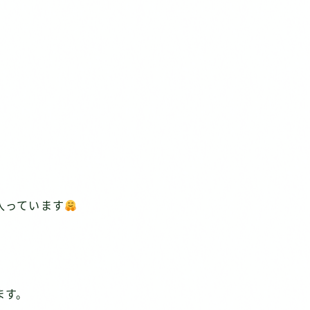
入っています
、
ます。