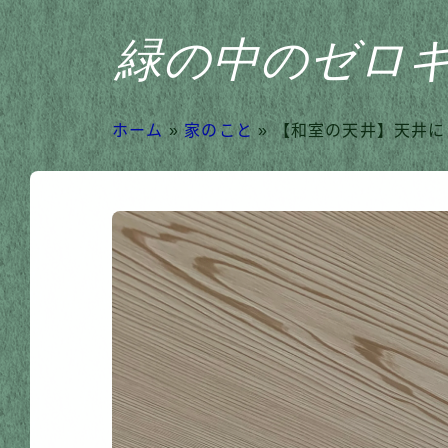
緑の中のゼロ
ホーム
»
家のこと
»
【和室の天井】天井に