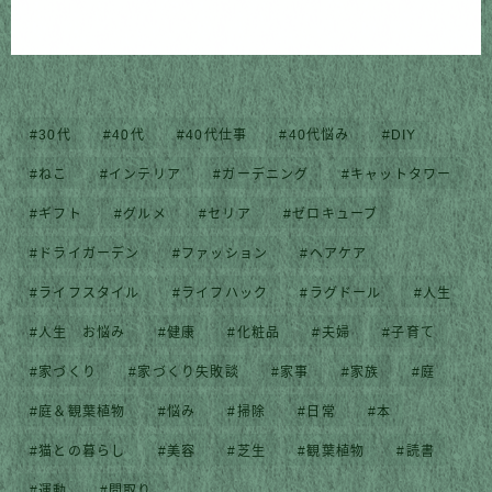
30代
40代
40代仕事
40代悩み
DIY
ねこ
インテリア
ガーデニング
キャットタワー
ギフト
グルメ
セリア
ゼロキューブ
ドライガーデン
ファッション
ヘアケア
ライフスタイル
ライフハック
ラグドール
人生
人生 お悩み
健康
化粧品
夫婦
子育て
家づくり
家づくり失敗談
家事
家族
庭
庭＆観葉植物
悩み
掃除
日常
本
猫との暮らし
美容
芝生
観葉植物
読書
運動
間取り