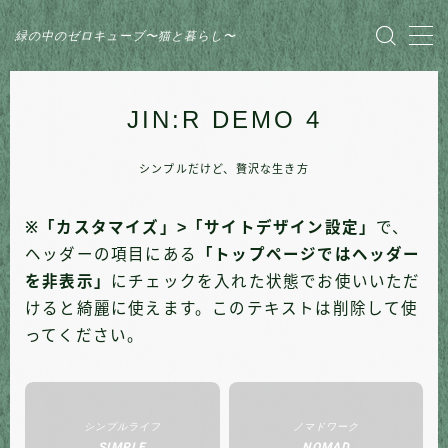
緑の中のゼロキューブ〜猫と暮らし〜
MENU
JIN:R DEMO 4
HOME
シンプルだけど、贅沢な生き方
おすすめ商品
※「カスタマイズ」>「サイトデザイン設定」
で、
家のこと
ヘッダーの項目にある
「トップページではヘッダー
を非表示」
にチェックを入れた状態でお使いいただ
日記
けると綺麗に使えます。このテキストは削除して使
ってください。
猫との暮らし
シンプルライフ
ノマドワーク
SIMPLE
NOMAD