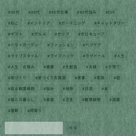
30代
40代
40代仕事
40代悩み
DIY
ねこ
インテリア
ガーデニング
キャットタワー
ギフト
グルメ
セリア
ゼロキューブ
ドライガーデン
ファッション
ヘアケア
ライフスタイル
ライフハック
ラグドール
人生
人生 お悩み
健康
化粧品
夫婦
子育て
家づくり
家づくり失敗談
家事
家族
庭
庭＆観葉植物
悩み
掃除
日常
本
猫との暮らし
美容
芝生
観葉植物
読書
運動
間取り
検索