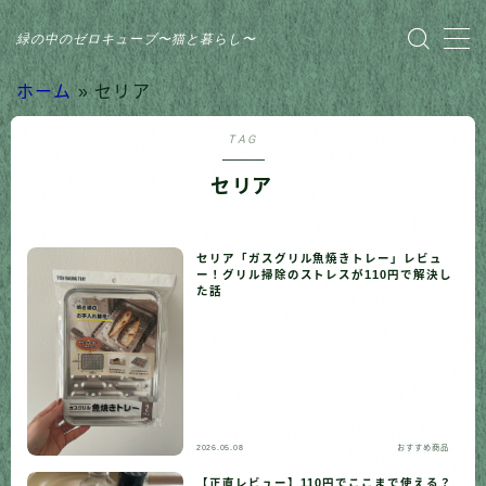
緑の中のゼロキューブ〜猫と暮らし〜
MENU
ホーム
»
セリア
TAG
HOME
セリア
おすすめ商品
セリア「ガスグリル魚焼きトレー」レビュ
家のこと
ー！グリル掃除のストレスが110円で解決し
た話
日記
猫との暮らし
2026.05.08
おすすめ商品
【正直レビュー】110円でここまで使える？