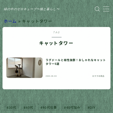
緑の中のゼロキューブ〜猫と暮らし〜
MENU
ホーム
»
キャットタワー
TAG
HOME
キャットタワー
おすすめ商品
ラグドールと相性抜群！おしゃれなキャット
家のこと
タワー5選
日記
2024.03.03
おすすめ商品
猫との暮らし
30代
40代
40代仕事
40代悩み
DIY