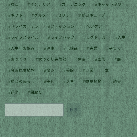
ねこ
インテリア
ガーデニング
キャットタワー
ギフト
グルメ
セリア
ゼロキューブ
ドライガーデン
ファッション
ヘアケア
ライフスタイル
ライフハック
ラグドール
人生
人生 お悩み
健康
化粧品
夫婦
子育て
家づくり
家づくり失敗談
家事
家族
庭
庭＆観葉植物
悩み
掃除
日常
本
猫との暮らし
美容
芝生
観葉植物
読書
運動
間取り
検索